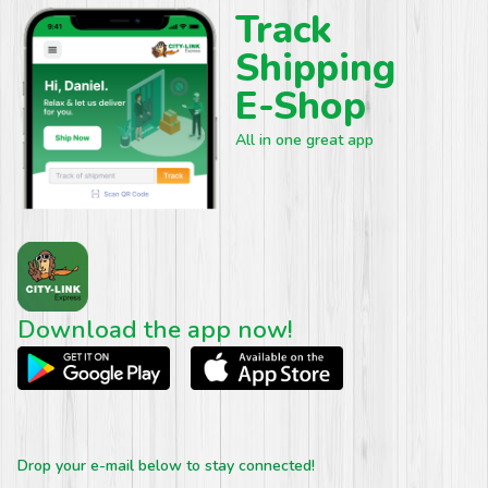
Track
Shipping
E-Shop
All in one great app
Download the app now!
Drop your e-mail below to stay connected!
Email
*